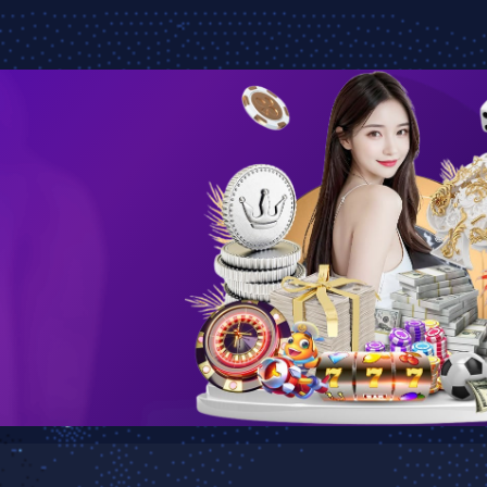
下载App
公司简介
体育
华体会 · 值得信赖的体育数据平
个以赛事内容、数据服务与智能分析为核心的数字生态平台，聚焦
台以稳定技术架构和合规体系赢得市场认可，深受华体会官网首页-H
爱。
以信任构建口碑
数据传输流程，通过部署
所有服务均基于合规化机
问与高并发下的稳定运行，全
致力于构建高可信度生态
牌形象。