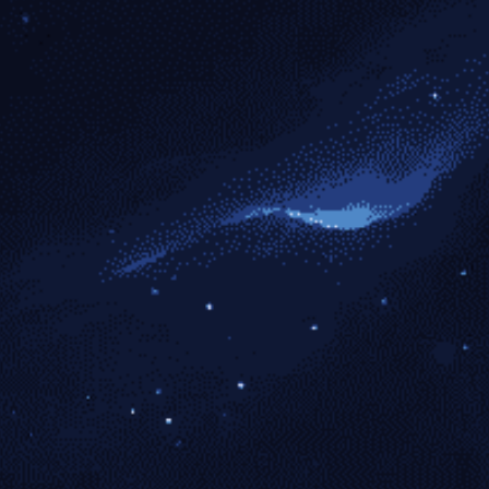
快速注册，零门槛体验
注册流程简单，新用户几步就能进入平台，华
无论是高
体会 的操作界面也很容易上手。
同步稳
数据展现的