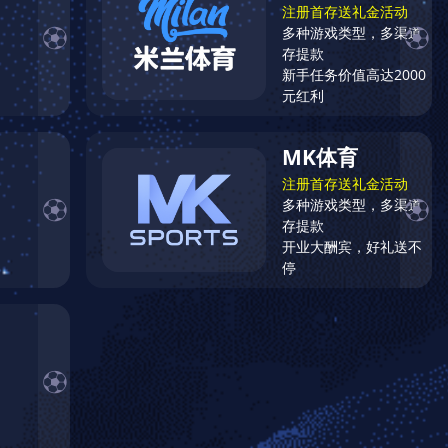
驱动
断迭代功能细节与视觉交互体验，结合 AI 智
户提供精准内容分发与个性化推荐，增强整体