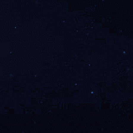
75%
用户增长率（年）
华体会
华体会官方网站【KY1.AC】官网认证:手机版、app下载、
录入口、官方网站、网页版、平台、网址、地址、注册、
娱乐，华体会(中国)官方网站欢迎大家选择真正的官方通
道，同时我们提供全天候7x24小时在线服务，第一时间处
理各类问题，正规集团平台有保障，欢迎体验！