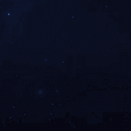
87%
赛事API响应效率
联系我们
广东省广州市越秀区人民路12号
support@app-hth06.com
登