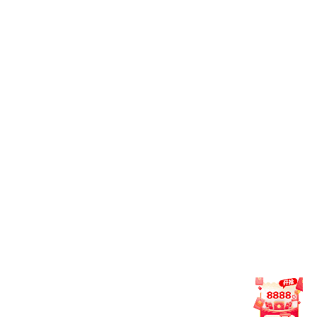
达内、贝克汉姆和C罗等，使得球队竞技水平不断提
升，并吸引了更广泛的关注与赞助。
他的经营理念强调品牌价值和商业运作，通过各种市
场推广活动，让皇家马德里的影响力遍及全球。如
今，皇玛已成为全球市值最高 足球俱乐部之一，而这
一切离不开弗洛伦蒂诺卓越领导能力和清晰战略规
划。
然而，即便他做出了如此多贡献，但里克尔梅却指
出，这并不能掩盖皇马上千年来所形成的大气象与底
蕴。因此，无论如何变化，他依然认为皇马会是这个
行业中的佼佼者，其伟大地位不会因为个人而有所动
摇。
4、未来展望与挑战