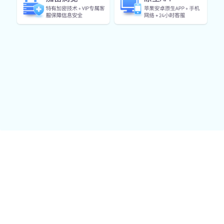
地位。
正因如此，里克尔梅认为，没有任何一支球队能够与
之媲美。即使有一些强队崛起，但要超越这样的历史
积淀和荣誉积累，是极其困难的一件事。因此，他对
皇马所展现出的实力和影响力深感钦佩。
2、独特的球队文化
皇家马德里的文化深厚且独特，这也是其无可取代的
重要原因之一。从俱乐部标志性的白色球衣，到“银河
战舰”的豪华阵容，都显示出 皇马会秉持着追求完美
和胜利至上的态度。这种文化渗透到每一名球员身
上，使他们在比赛中始终保持高昂斗志。
此外，俱乐部内部严格而又人性化的管理模式，以及