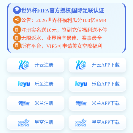
首页
/
体育焦点
/ 正文